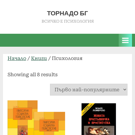
Skip
to
ТОРНАДО БГ
content
ВСИЧКО Е ПСИХОЛОГИЯ
Начало
/
Книги
/ Психология
Sorted
Showing all 8 results
by
popularity