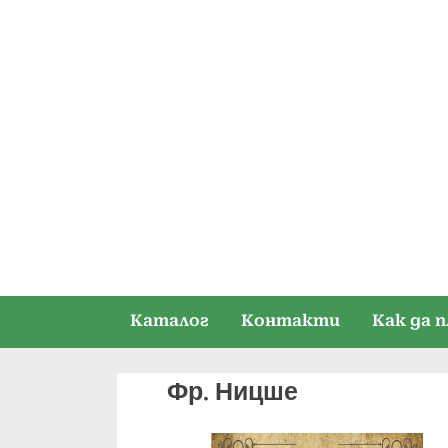
Skip
to
content
Каталог
Контакти
Как да 
Фр. Ницше