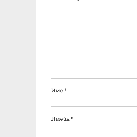
Име
*
Имейл
*