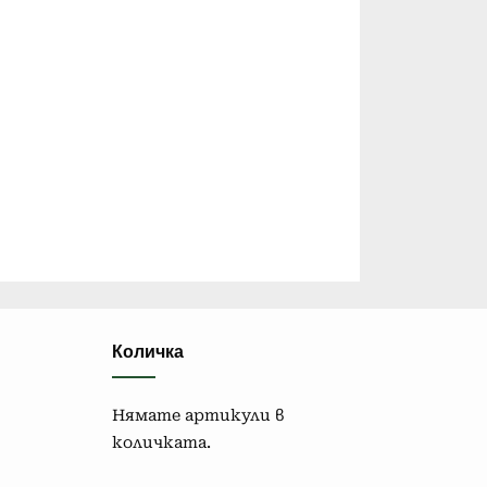
Количка
Нямате артикули в
количката.