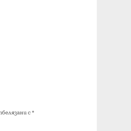
тбелязани с
*