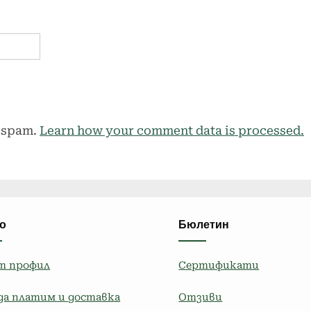
e spam.
Learn how your comment data is processed.
о
Бюлетин
т профил
Сертификати
да платим и доставка
Отзиви