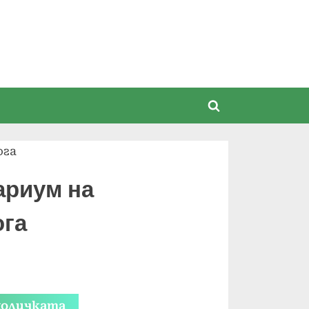
Toggle
search
ога
form
ариум на
ога
та
количката