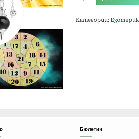
за
30.00 €.
20.00 €.
Инструментариум
Категории:
Езотерик
на
парапсихолога
о
Бюлетин