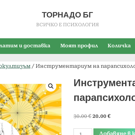
ТОРНАДО БГ
ВСИЧКО Е ПСИХОЛОГИЯ
платим и доставка
Моят профил
Количка
 окултизъм
/ Инструментариум на парапсихол
Инструмент
парапсихол
Original
Текуща
30.00
€
20.00
€
price
цена
количество
was:
е:
Добавяне в 