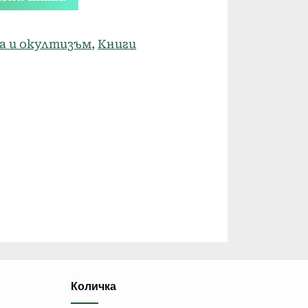
а и окултизъм
,
Книги
Количка