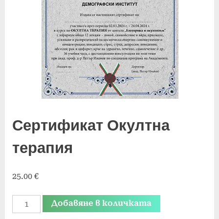
Сертификат Окултна
терапия
25.00
€
количество
Добавяне в количката
за