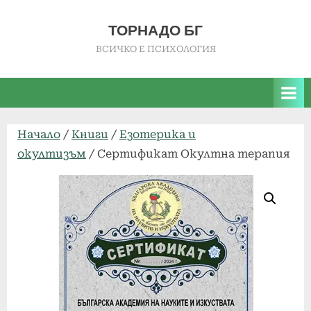
Skip
to
ТОРНАДО БГ
content
ВСИЧКО Е ПСИХОЛОГИЯ
Начало
/
Книги
/
Езотерика и
окултизъм
/ Сертификат Окултна терапия