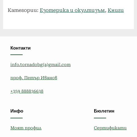
Сертификат
Категории:
Езотерика и окултизъм
,
Книги
Окултна
терапия
Контакти
info.tornadobg(a)gmail.com
проф. Петър Иванов
+359 888836638
Инфо
Бюлетин
Моят профил
Сертификати