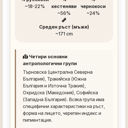
~18-22%
кестеняви
чернокоси
~56%
~24%
Среден ръст (мъже)
~171 cm
Четири основни
антропологични групи
Търновска (централна Северна
България), Тракийска (Южна
България и Източна Тракия),
Охридска (Македония), Софийска
(Западна България). Всяка група има
специфични характеристики на ръст,
форма на лицето, черепен индекс и
пигментация.