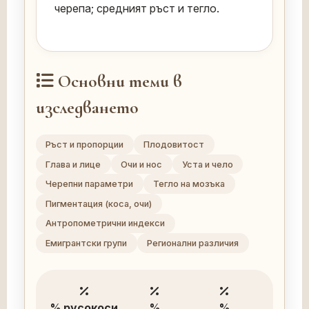
черепа; средният ръст и тегло.
Основни теми в
изследването
Ръст и пропорции
Плодовитост
Глава и лице
Очи и нос
Уста и чело
Черепни параметри
Тегло на мозъка
Пигментация (коса, очи)
Антропометрични индекси
Емигрантски групи
Регионални различия
% русокоси
%
%