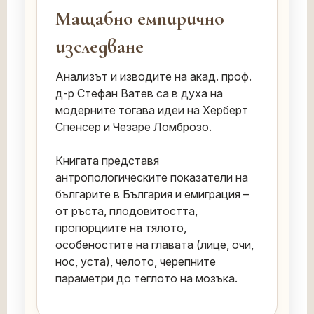
Мащабно емпирично
изследване
Анализът и изводите на акад. проф.
д-р Стефан Ватев са в духа на
модерните тогава идеи на Херберт
Спенсер и Чезаре Ломброзо.
Книгата представя
антропологическите показатели на
българите в България и емиграция –
от ръста, плодовитостта,
пропорциите на тялото,
особеностите на главата (лице, очи,
нос, уста), челото, черепните
параметри до теглото на мозъка.