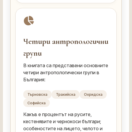
Четири антропологични
групи
В книгата са представени основните
четири антропологически групи в
България:
Търновска
Тракийска
Охридска
Софийска
Какъв е процентът на русите,
кестенявите и чернокоси българи;
особеностите на лицето, челото и