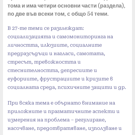
тома и има четири основни части (раздела),
по две във всеки том, с общо 54 теми.
В 27-те теми се разглеждат:
социализацията и самомониторинга на
личността, илюзиите, социалните
предразсъдъци и нагласи, самотата,
стресът, тревожността и
стеснителността, депресиите и
еуфориите, фрустрациите и кризите в
социалната среда, психичните защити и др.
При всяка тема е обърнато внимание на
приложните и прагматичните аспекти и
измерения на проблема – регулиране,
насочване, предотвратяване, използване и