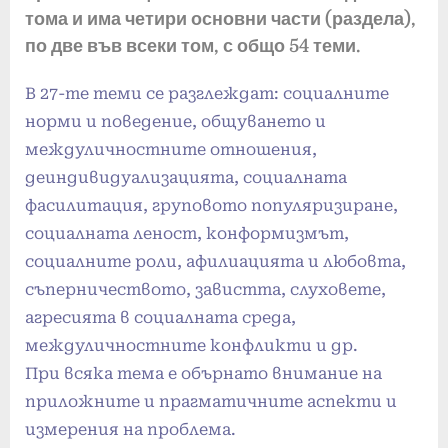
тома и има четири основни части (раздела),
по две във всеки том, с общо 54 теми.
В 27-те теми се разглеждат: социалните
норми и поведение, общуването и
междуличностните отношения,
деиндивидуализацията, социалната
фасилитация, груповото популяризиране,
социалната леност, конформизмът,
социалните роли, афилиацията и любовта,
съперничеството, завистта, слуховете,
агресията в социалната среда,
междуличностните конфликти и др.
При всяка тема е обърнато внимание на
приложните и прагматичните аспекти и
измерения на проблема.