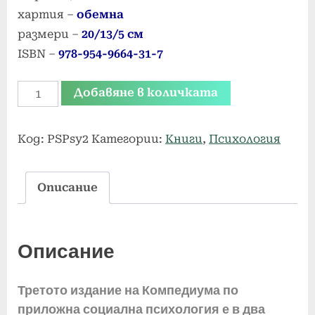
хартия –
обемна
размери –
20/13/5 см
ISBN –
978-954-9664-31-7
количество
Добавяне в количката
за
Приложна
Код:
PSPsy2
Категории:
Книги
,
Психология
социална
психология
Описание
–
том
2
Описание
Третото издание на Компедиума по
приложна социална психология е в два