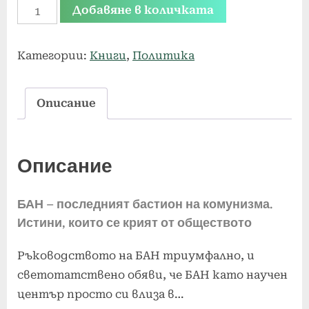
количество
Добавяне в количката
за
БАН
Категории:
Книги
,
Политика
–
последният
Описание
бастион
на
комунизма
Описание
БАН – последният бастион на комунизма.
Истини, които се крият от обществото
Ръководството на БАН триумфално, и
светотатствено обяви, че БАН като научен
център просто си влиза в…