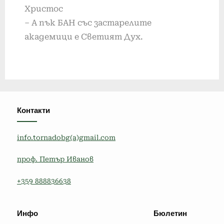
Христос
– А пък БАН със застарелите
академици е Светият Дух.
Контакти
info.tornadobg(a)gmail.com
проф. Петър Иванов
+359 888836638
Инфо
Бюлетин