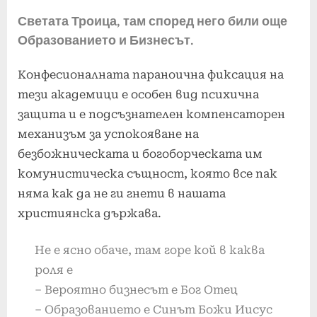
Светата Троица, там според него били още
Образованието и Бизнесът.
Конфесионалната параноична фиксация на
тези академици е особен вид психична
защита и е подсъзнателен компенсаторен
механизъм за успокояване на
безбожническата и богоборческата им
комунистическа същност, която все пак
няма как да не ги гнети в нашата
християнска държава.
Не е ясно обаче, там горе кой в каква
роля е
– Вероятно бизнесът е Бог Отец
– Образованието е Синът Божи Иисус