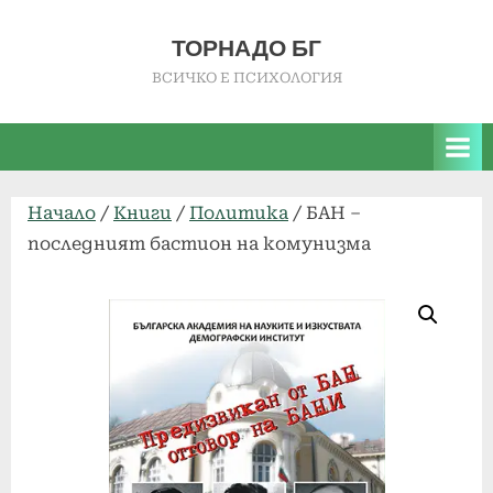
Skip
to
ТОРНАДО БГ
content
ВСИЧКО Е ПСИХОЛОГИЯ
Начало
/
Книги
/
Политика
/ БАН –
последният бастион на комунизма