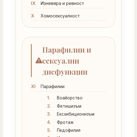
IX
Изневяра и ревност
X
Хомосексуалност
Парафилии и
сексуални
дисфункции
XI
Парафилии
1.
Воайорство
2.
Фетишизъм
3.
Ексхибиционизъм
4.
Фротаж
5.
Педофилия