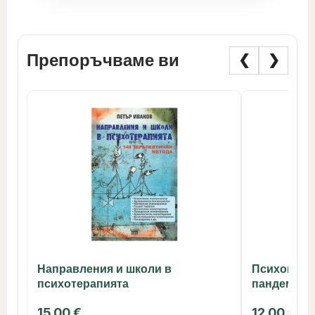
Препоръчваме ви
❮
❯
Направления и школи в
Психопато
психотерапията
пандемият
15.00
€
12.00
€