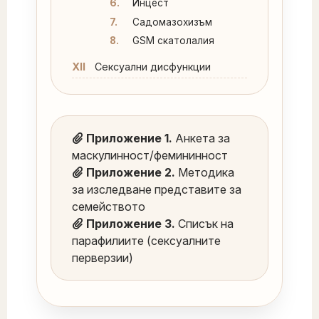
6.
Инцест
7.
Садомазохизъм
8.
GSM скатолалия
XII
Сексуални дисфункции
Приложение 1.
Анкета за
маскулинност/фемининност
Приложение 2.
Методика
за изследване представите за
семейството
Приложение 3.
Списък на
парафилиите (сексуалните
перверзии)