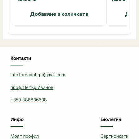
Добавяне в количката
Доба
Контакти
info.tornadobg(a)gmail.com
проф. Петър Иванов
+359 888836638
Инфо
Бюлетин
Моят профил
Сертификати