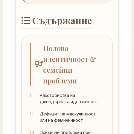
Съдържание
Полова
идентичност &
семейни
проблеми
I
Разстройства на
джендърната идентичност
II
Дефицит на маскулинност
или на фемининност
III
Психични проблеми при