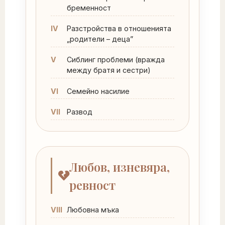
бременност
IV
Разстройства в отношенията
„родители – деца”
V
Сиблинг проблеми (вражда
между братя и сестри)
VI
Семейно насилие
VII
Развод
Любов, изневяра,
ревност
VIII
Любовна мъка