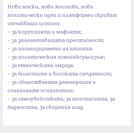
Нови маски, нови жестове, нови
политически идеи и платформи скриват
отчайващи истини:
– за корупцията и мафията;
– за зашеметяващата престъпност;
– за циганизирането на нацията
– за политическия хомосексуализъм;
– за етническата омраза:
– за болестите и високата смъртност;
– за обществената дегенерация и
социалните психопатии;
– за самоубийствата, за апостасията, за
бедността, за свирепия глад.