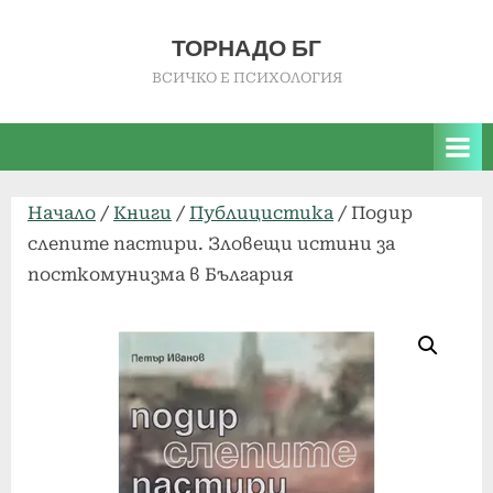
Skip
to
ТОРНАДО БГ
content
ВСИЧКО Е ПСИХОЛОГИЯ
Начало
/
Книги
/
Публицистика
/ Подир
слепите пастири. Зловещи истини за
посткомунизма в България