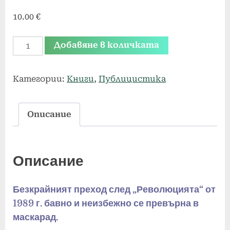
10.00
€
количество
Добавяне в количката
за
Подир
Категории:
Книги
,
Публицистика
слепите
пастири.
Описание
Зловещи
истини
за
Описание
посткомунизма
в
България
Безкрайният преход след „Революцията“ от
1989 г. бавно и неизбежно се превърна в
маскарад.