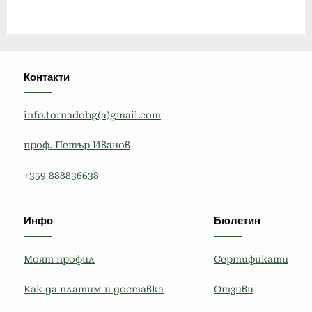
Контакти
info.tornadobg(a)gmail.com
проф. Петър Иванов
+359 888836638
Инфо
Бюлетин
Моят профил
Сертификати
Как да платим и доставка
Отзиви