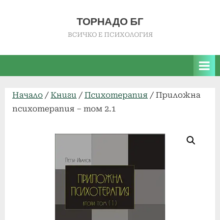
Skip
to
ТОРНАДО БГ
content
ВСИЧКО Е ПСИХОЛОГИЯ
Начало
/
Книги
/
Психотерапия
/ Приложна
психотерапия – том 2.1