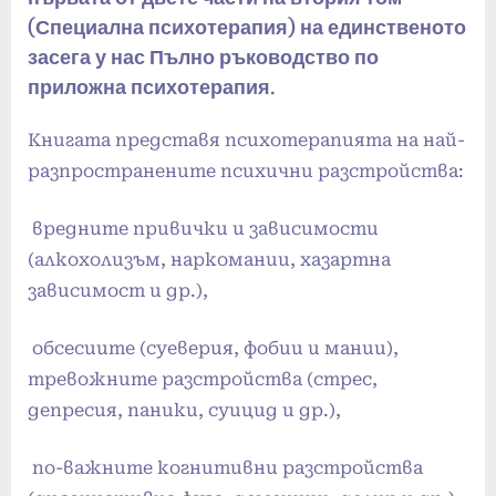
(Специална психотерапия) на единственото
засега у нас Пълно ръководство по
приложна психотерапия.
Книгата представя психотерапията на най-
разпространените психични разстройства:
вредните привички и зависимости
(алкохолизъм, наркомании, хазартна
зависимост и др.),
обсесиите (суеверия, фобии и мании),
тревожните разстройства (стрес,
депресия, паники, суицид и др.),
по-важните когнитивни разстройства