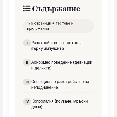
Съдържание
176 страници + тестове и
приложения
Разстройство на контрола
I
върху импулсите
Абнормно поведение (девиации
II
и деликти)
Опозиционно разстройство на
III
неподчинение
Копролалия (псуване, мръсни
IV
думи)