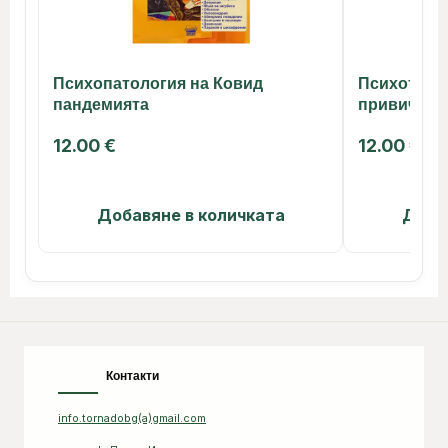
Психопатология на Ковид
Психотера
пандемията
привички 
12.00
€
12.00
€
Добавяне в количката
Доба
Контакти
info.tornadobg(a)gmail.com