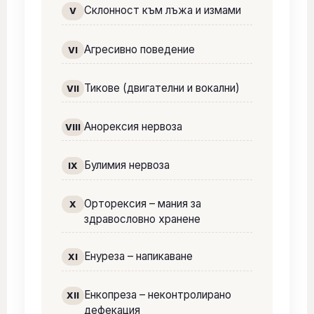
Склонност към лъжа и измами
V
Агресивно поведение
VI
Тикове (двигателни и вокални)
VII
Анорексия нервоза
VIII
Булимия нервоза
IX
Орторексия – мания за
X
здравословно хранене
Енуреза – напикаване
XI
Енкопреза – неконтролирано
XII
дефекация