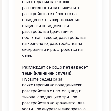
психотерапия на няколко
разновидности на психичните
разстройства в областта на
поведението в широк смисъл:
същински поведенчески
разстройства (действия и
постъпки), тикове, разстройства
на храненето, разстройства на
екскрецията и разстройства на
съня.
Разглеждат се общо
петнадесет
теми (клинични случаи)
.
Първите седем са за
психотерапия на поведенчески
разстройства от по-общ вид и
тикове, следващите три – за
разстройства на храненето, две
части – за енуреза и енкопреза, а