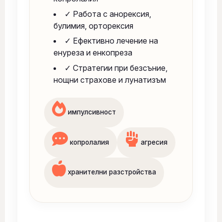
✓ Работа с анорексия,
булимия, орторексия
✓ Ефективно лечение на
енуреза и енкопреза
✓ Стратегии при безсъние,
нощни страхове и лунатизъм
импулсивност
копролалия
агресия
хранителни разстройства