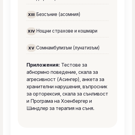
Безсъние (асомния)
XIII
Нощни страхове и кошмари
XIV
Сомнамбулизъм (лунатизъм)
XV
Приложения:
Тестове за
абнормно поведение, скала за
агресивност (Асингер), анкета за
хранителни нарушения, въпросник
за орторексия, скала за сънливост
и Програма на Хоенбергер и
Шиндлер за терапия на съня.