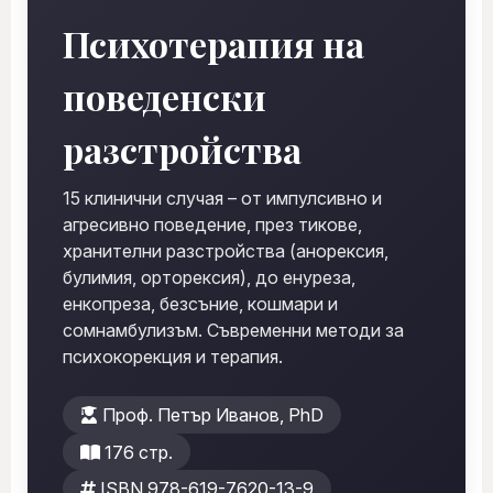
Психотерапия на
поведенски
разстройства
15 клинични случая – от импулсивно и
агресивно поведение, през тикове,
хранителни разстройства (анорексия,
булимия, орторексия), до енуреза,
енкопреза, безсъние, кошмари и
сомнамбулизъм. Съвременни методи за
психокорекция и терапия.
Проф. Петър Иванов, PhD
176 стр.
ISBN 978-619-7620-13-9