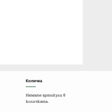
Количка
Нямате артикули в
количката.