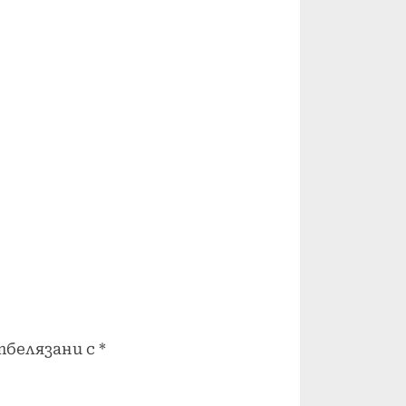
тбелязани с
*