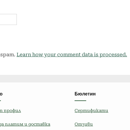
e spam.
Learn how your comment data is processed.
о
Бюлетин
т профил
Сертификати
да платим и доставка
Отзиви