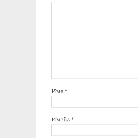
Име
*
Имейл
*