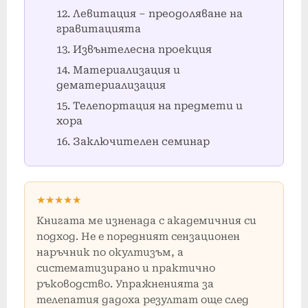
Левитация – преодоляване на
гравитацията
Извънтелесна проекция
Материализация и
дематериализация
Телепортация на предмети и
хора
Заключителен семинар
★★★★★
Книгата ме изненада с академичния си
подход. Не е поредният сензационен
наръчник по окултизъм, а
систематизирано и практично
ръководство. Упражненията за
телепатия дадоха резултат още след