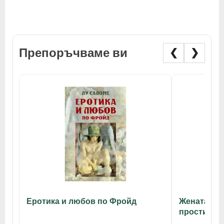
Препоръчваме ви
❮
❯
Еротика и любов по Фройд
Жената пр
проститут