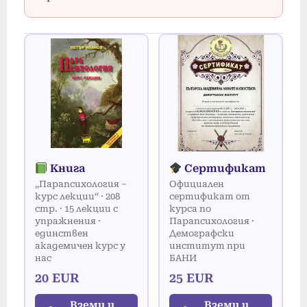
Книга
Сертификат
„Парапсихология –
Официален
курс лекции“ · 208
сертификат от
стр. · 15 лекции с
курса по
упражнения ·
Парапсихология ·
единствен
Демографски
академичен курс у
институт при
нас
БАНИ
20 EUR
25 EUR
Вземи и
Вземи и