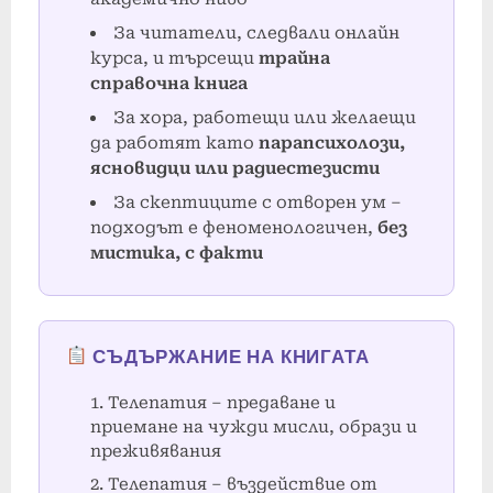
За читатели, следвали онлайн
курса, и търсещи
трайна
справочна книга
За хора, работещи или желаещи
да работят като
парапсихолози,
ясновидци или радиестезисти
За скептиците с отворен ум –
подходът е феноменологичен,
без
мистика, с факти
СЪДЪРЖАНИЕ НА КНИГАТА
Телепатия – предаване и
приемане на чужди мисли, образи и
преживявания
Телепатия – въздействие от