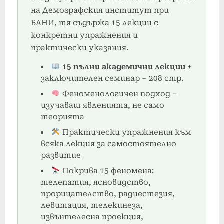
на Демографския институт при
БАНИ, тя съдържа 15 лекции с
конкретни упражнения и
практически указания.
15 пълни академични лекции
+
заключителен семинар – 208 стр.
Феноменологичен подход –
изучаваш явленията, не само
теорията
Практически упражнения към
всяка лекция за самостоятелно
развитие
Покрива 15 феномена:
телепатия, ясновидство,
прорицателство, радиестезия,
левитация, телекинеза,
извънтелесна проекция,