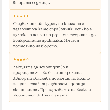
втората седмица.
★★★★★
Следвах онлайн курса, но книгата е
незаменима като справочник. Всичко е
изложено ясно и по ред – от теорията до
конкретните практики. Имам я
постоянно на бюрото.
★★★★☆
Лекцията за ясновидство и
прорицателство беше откровение.
Авторът обяснява по начин, по който
нещата стават разбираеми дори за
скептиците. Препоръчвам я на всеки с
любопитство към темата.