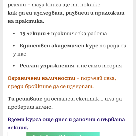
реални – тази книга ще ти покаже
как да ги изследваш, развиеш и приложиш
на практика
.
15 лекции
+ практическа работа
Единствен академичен курс
по рода си
у нас
Реални упражнения
, а не само теория
Ограничени наличности
– поръчай сега,
преди бройките да се изчерпат.
Ти решаваш:
да останеш скептик… или да
провериш лично.
Вземи курса още днес и започни с първата
лекция.