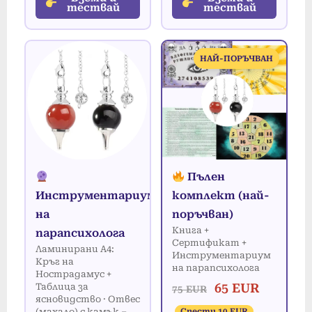
тествай
тествай
НАЙ-ПОРЪЧВАН
Пълен
Инструментариум
комплект (най-
на
поръчван)
Книга +
парапсихолога
Сертификат +
Ламинирани А4:
Инструментариум
Кръг на
на парапсихолога
Нострадамус +
65 EUR
Таблица за
75 EUR
ясновидство · Отвес
(махало) с камък –
Спести 10 EUR