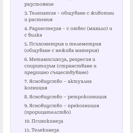
разстояние
Телепатия – общуване с животни
и растения
Радиестезия – с отвес (махало) и
с вилка
Психометрия и телеметрия
(общуване с нежива материя)
Метампсихоза, регресия и
спиритизъм (странстване и
предишно съществуване)
Ясновидство – актуална
когниция
Ясновидство – ретрокогниция
Ясновидство – прекогниция
(прорицателство)
Психокинеза
Телекинеза