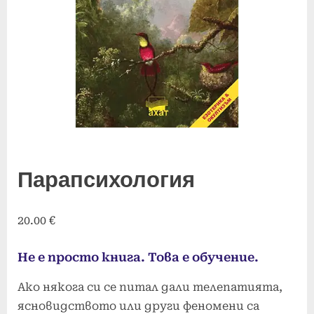
Парапсихология
20.00
€
Не е просто книга. Това е обучение.
Ако някога си се питал дали телепатията,
ясновидството или други феномени са