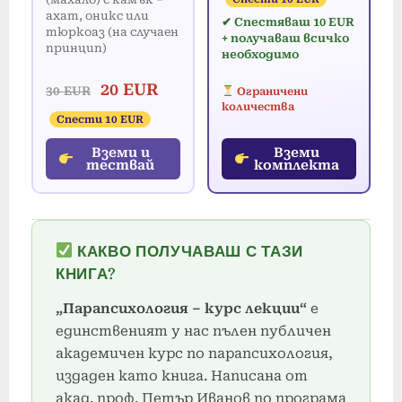
ахат, оникс или
✔ Спестяваш 10 EUR
тюркоаз (на случаен
+ получаваш всичко
принцип)
необходимо
20 EUR
30 EUR
Ограничени
количества
Спести 10 EUR
Вземи и
Вземи
тествай
комплекта
КАКВО ПОЛУЧАВАШ С ТАЗИ
КНИГА?
„Парапсихология – курс лекции“
е
единственият у нас пълен публичен
академичен курс по парапсихология,
издаден като книга. Написана от
акад. проф. Петър Иванов по програма