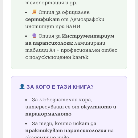
телепортация и др.
Опция за официален
сертификат
от Демографски
институт при БАНИ
Опция за
Инструментариум
на парапсихолога
: ламинирани
таблици А4 + професионален отвес
с полускъпоценен камък
ЗА КОГО Е ТАЗИ КНИГА?
За любознателни хора,
интересуващи се от
окултното и
паранормалното
За тези, които искат да
практикуват парапсихология
на
академично ниво