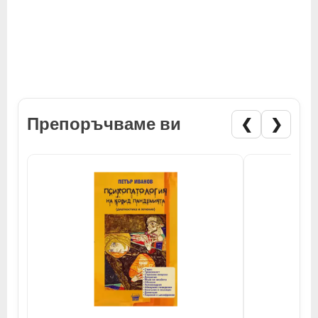
Препоръчваме ви
❮
❯