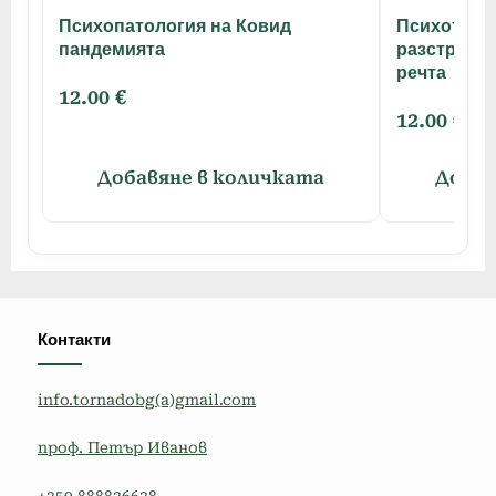
Психопатология на Ковид
Психотера
пандемията
разстройст
речта
12.00
€
12.00
€
Добавяне в количката
Добав
Контакти
info.tornadobg(a)gmail.com
проф. Петър Иванов
+359 888836638