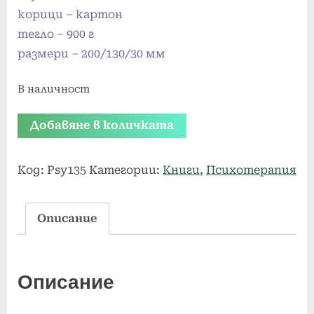
корици – картон
тегло – 900 г
размери –
200/130/30 мм
В наличност
количество
Добавяне в количката
за
Психотерапия
Код:
Psy135
Категории:
Книги
,
Психотерапия
–
курс
Описание
135
лекции
Описание