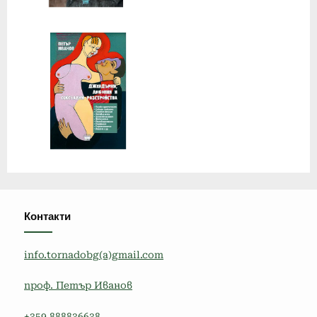
Контакти
info.tornadobg(a)gmail.com
проф. Петър Иванов
+359 888836638