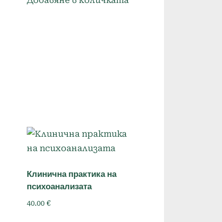
Добавяне в количката
Клинична практика на
психоанализата
40.00
€