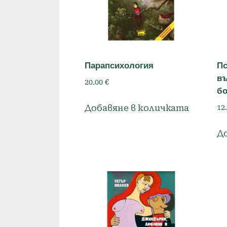
Парапсихология
Пс
въ
20.00
€
бо
Добавяне в количката
12
Д