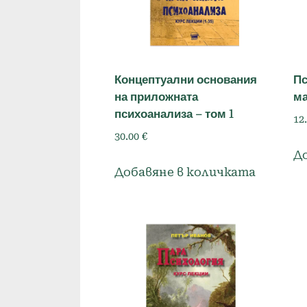
Концептуални основания
Пс
на приложната
м
психоанализа – том 1
12
30.00
€
Д
Добавяне в количката