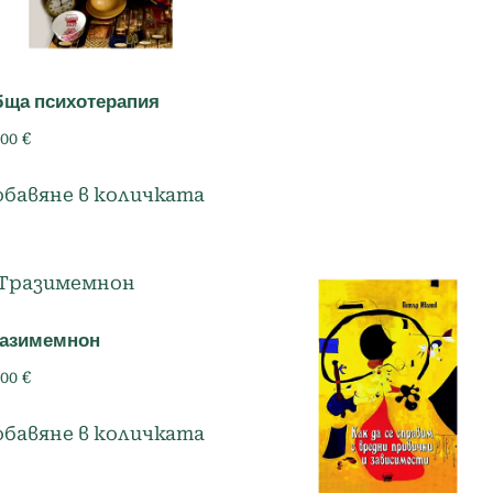
ща психотерапия
.00
€
обавяне в количката
разимемнон
.00
€
обавяне в количката