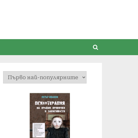
Toggle
search
form