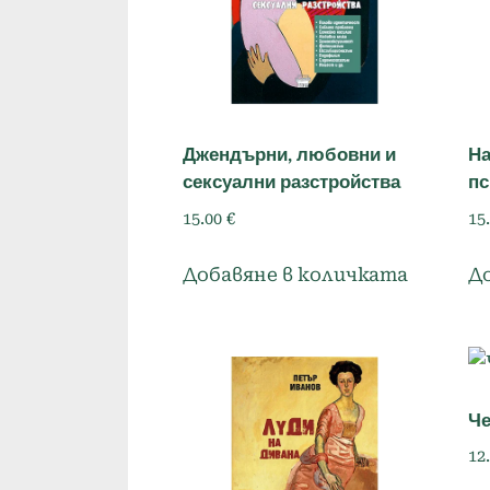
Джендърни, любовни и
На
сексуални разстройства
пс
15.00
€
15
Добавяне в количката
Д
Че
12