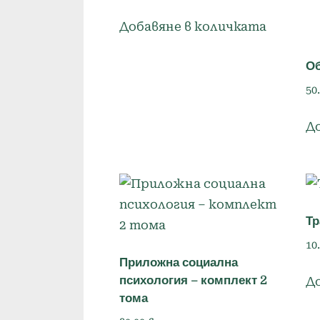
Добавяне в количката
Об
50
Д
Т
10
Приложна социална
психология – комплект 2
Д
тома