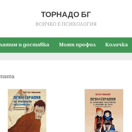
ТОРНАДО БГ
ВСИЧКО Е ПСИХОЛОГИЯ
платим и доставка
Моят профил
Количка
Sorted
лтата
by
popularity