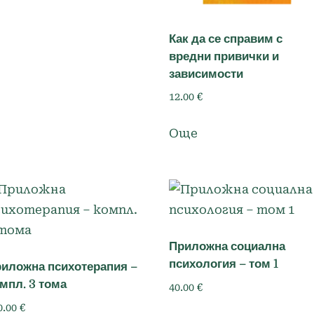
Как да се справим с
вредни привички и
зависимости
12.00
€
Още
Приложна социална
психология – том 1
иложна психотерапия –
мпл. 3 тома
40.00
€
0.00
€