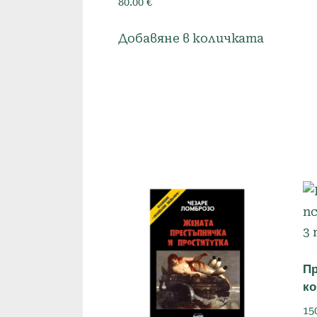
80.00
€
Добавяне в количката
Пр
ко
15