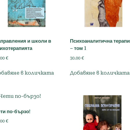
правления и школи в
Психоаналитична терапи
ихотерапията
– том 1
.00
€
30.00
€
обавяне в количката
Добавяне в количката
ти по-бързо!
.00
€